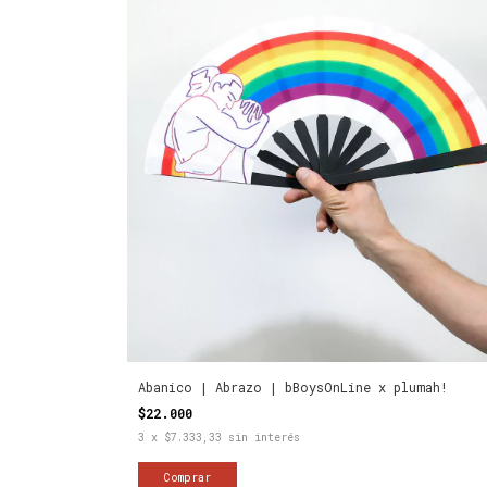
Abanico | Abrazo | bBoysOnLine x plumah!
$22.000
3
x
$7.333,33
sin interés