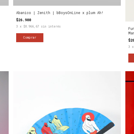
!
Abanico | Zenith | bBoysOnLine x plum Ah!
$26.900
3
x
$8.966,67
sin interés
Fu
Ma
$2
3