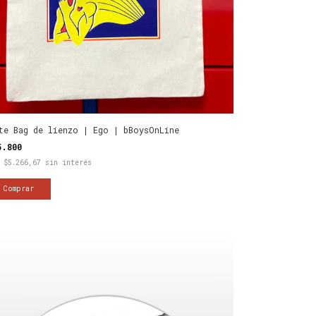
te Bag de lienzo | Ego | bBoysOnLine
5.800
x
$5.266,67
sin interés