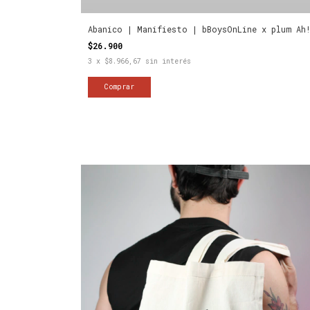
Abanico | Manifiesto | bBoysOnLine x plum Ah
$26.900
3
x
$8.966,67
sin interés