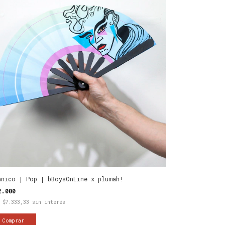
anico | Pop | bBoysOnLine x plumah!
2.000
x
$7.333,33
sin interés