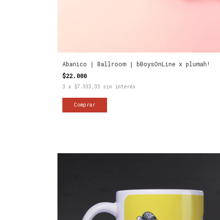
Abanico | Ballroom | bBoysOnLine x plumah!
$22.000
3
x
$7.333,33
sin interés