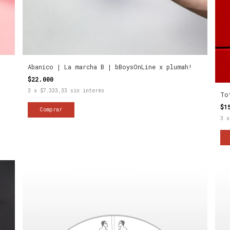
Abanico | La marcha B | bBoysOnLine x plumah!
$22.000
3
x
$7.333,33
sin interés
To
$1
3