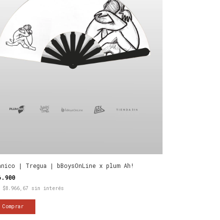
anico | Tregua | bBoysOnLine x plum Ah!
6.900
x
$8.966,67
sin interés