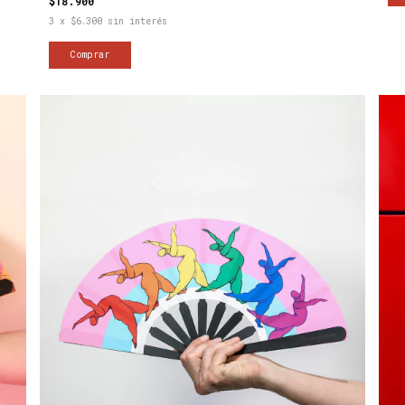
$18.900
3
x
$6.300
sin interés