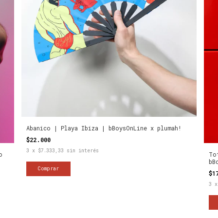
Abanico | Playa Ibiza | bBoysOnLine x plumah!
$22.000
3
x
$7.333,33
sin interés
To
o
bB
$1
3