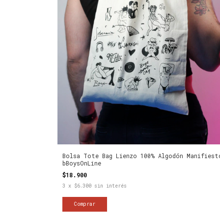
Bolsa Tote Bag Lienzo 100% Algodón Manifiest
bBoysOnLine
$18.900
3
x
$6.300
sin interés