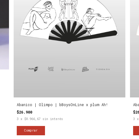
Abanico | Olimpo | bBoysOnLine x plum Ah!
Ab
$26.900
$2
3
x
$8.966,67
sin interés
3