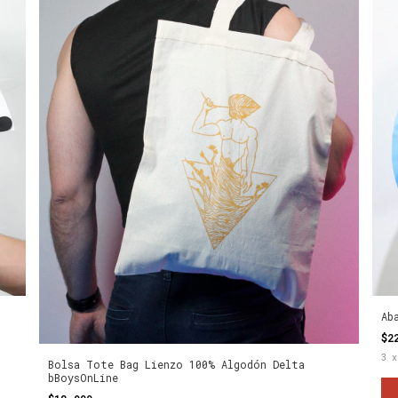
Ab
$2
3
Bolsa Tote Bag Lienzo 100% Algodón Delta
bBoysOnLine