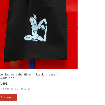
te Bag de gabardina | Black | Jess |
oysOnLine
7.000
x
$5.666,67
sin interés