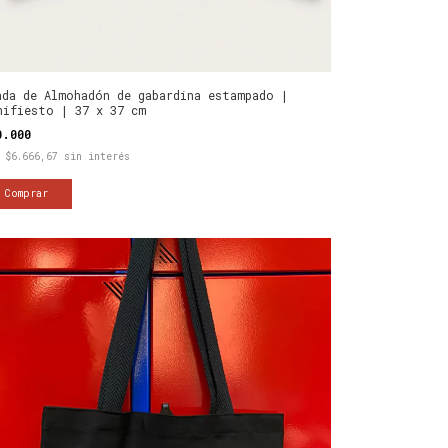
nda de Almohadón de gabardina estampado |
nifiesto | 37 x 37 cm
0.000
x
$6.666,67
sin interés