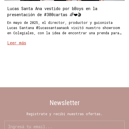
Lucas Santa Ana vestido por bBoys en la
presentación de #300cartas 🌈❤️🎬
En mayo de 2025, el director, productor y guionista
Lucas Santana @lucassantaanaok visitó nuestro showroom
en Colegiales, con la idea de encontrar una prenda para
la premiere de su última película 300 CARTAS en
Leer más
FRAMELINE
Newsletter
Registrate y recibí nuestras ofertas.