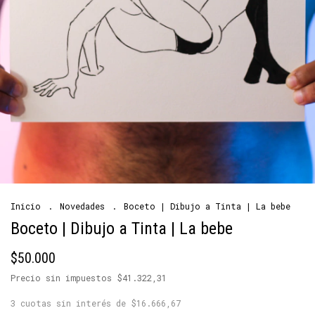
Inicio
.
Novedades
.
Boceto | Dibujo a Tinta | La bebe
Boceto | Dibujo a Tinta | La bebe
$50.000
Precio sin impuestos
$41.322,31
3
cuotas sin interés de
$16.666,67