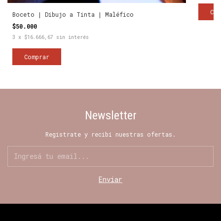
Boceto | Dibujo a Tinta | Maléfico
$50.000
3
x
$16.666,67
sin interés
Newsletter
Registrate y recibí nuestras ofertas.