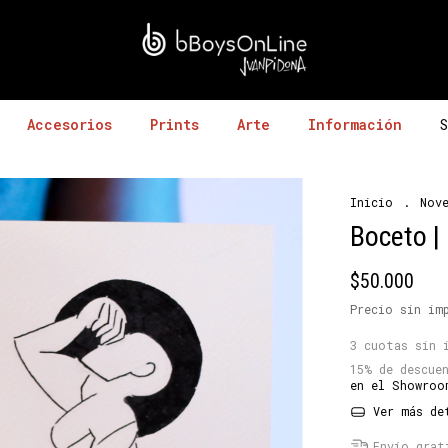
Accesorios
Prints
Arte
Información
S
Inicio
.
Nov
Boceto | 
$50.000
Precio sin i
3
cuotas sin 
15% de descue
en el Showroo
Ver más de
Envío grat