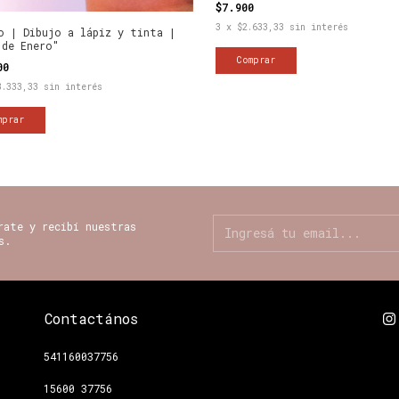
$7.900
3
x
$2.633,33
sin interés
o | Dibujo a lápiz y tinta |
 de Enero"
000
8.333,33
sin interés
rate y recibí nuestras
s.
Contactános
541160037756
15600 37756