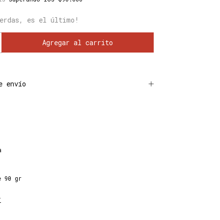
erdas, es el último!
e envío
a
e 90 gr
r