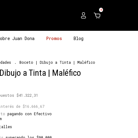
0
obre Juan Dona
Promos
Blog
edades
.
Boceto | Dibujo a Tinta | Maléfico
Dibujo a Tinta | Maléfico
mpuestos
$41.322,31
interés de
$16.666,67
nto
pagando con Efectivo
m
talles
is
superando los
$90.000