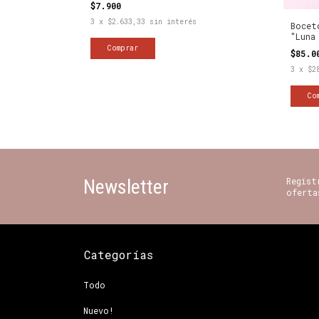
$7.900
3
x
$2.633,33
sin interés
Bocet
"Luna
$85.
3
x
$2
Newsletter
Regist
oferta
Categorías
Todo
Nuevo!