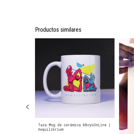
Productos similares
igital |
Taza Mug de cerámica bBoysOnLine |
0 cm en papel
Aequilibrium
alidad