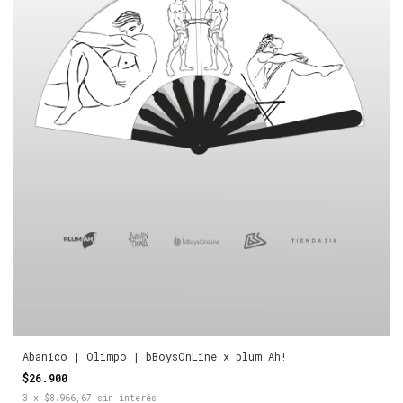
Abanico | Olimpo | bBoysOnLine x plum Ah!
$26.900
3
x
$8.966,67
sin interés