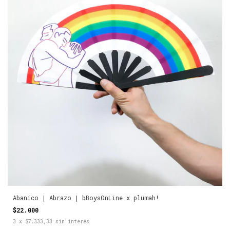
Abanico | Abrazo | bBoysOnLine x plumah!
$22.000
3
x
$7.333,33
sin interés