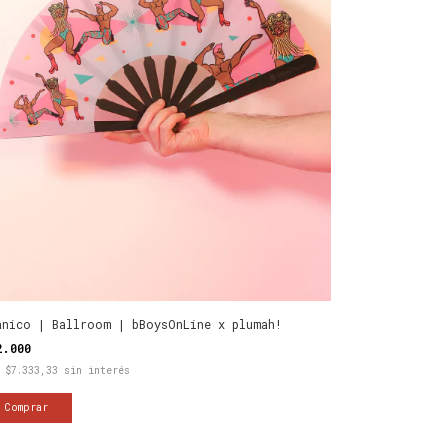
anico | Ballroom | bBoysOnLine x plumah!
2.000
x
$7.333,33
sin interés