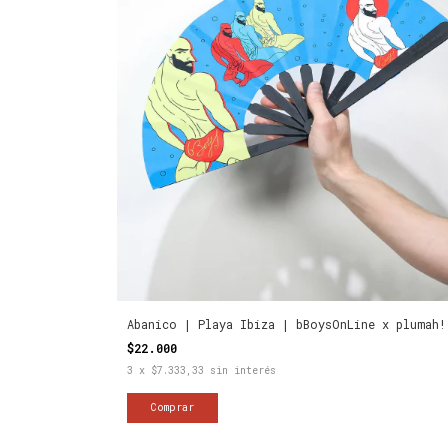
Abanico | Playa Ibiza | bBoysOnLine x plumah!
$22.000
3
x
$7.333,33
sin interés