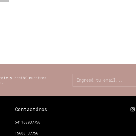
rate y recibí nuestras
s.
Contactános
541160037756
15600 37756