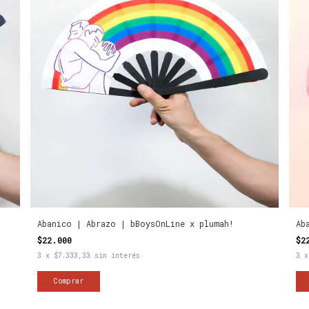
Abanico | Abrazo | bBoysOnLine x plumah!
Ab
$22.000
$2
3
x
$7.333,33
sin interés
3