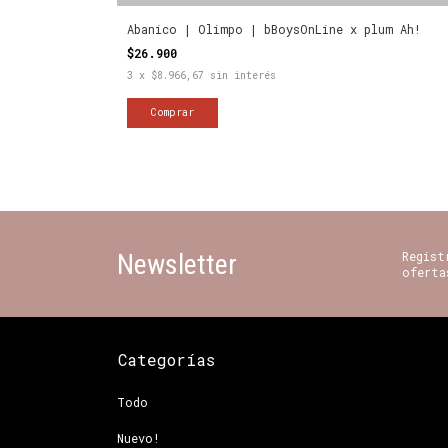
Abanico | Olimpo | bBoysOnLine x plum Ah!
$26.900
3
x
$8.966,67
sin interés
Newsletter
Regist
oferta
Categorías
Todo
Nuevo!